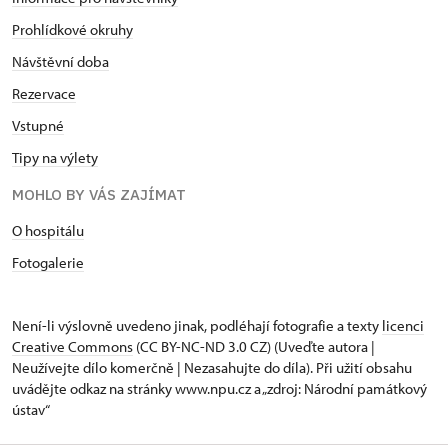
Prohlídkové okruhy
Návštěvní doba
Rezervace
Vstupné
Tipy na výlety
MOHLO BY VÁS ZAJÍMAT
O hospitálu
Fotogalerie
Není-li výslovně uvedeno jinak, podléhají fotografie a texty
licenci
Creative Commons
(CC BY-NC-ND 3.0 CZ) (Uveďte autora |
Neužívejte dílo komerčně | Nezasahujte do díla). Při užití obsahu
uvádějte odkaz na stránky www.npu.cz a „zdroj: Národní památkový
ústav“