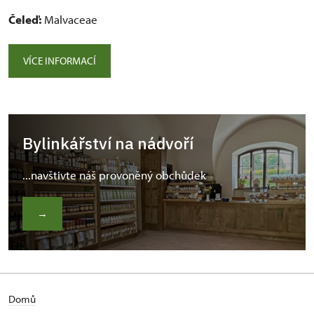
Čeleď:
Malvaceae
VÍCE INFORMACÍ
Bylinkářství na nádvoří
...navštivte náš provoněný obchůdek
→
Domů