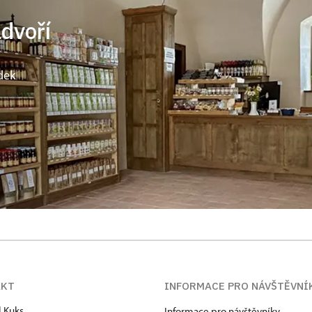
ádvoří
dek
AKT
INFORMACE PRO NÁVŠTĚVNÍ
l Kuks
Informace pro návštěvníky