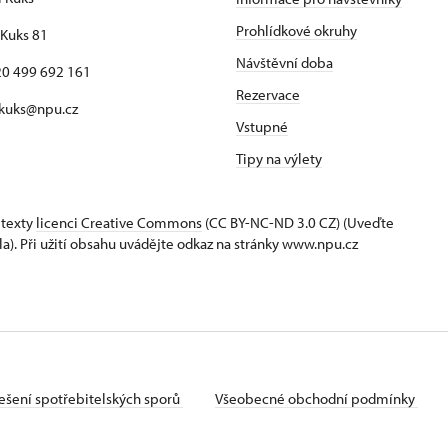
Prohlídkové okruhy
Kuks 81
Návštěvní doba
420 499 692 161
Rezervace
 kuks@npu.cz
Vstupné
Tipy na výlety
 texty
licenci Creative Commons
(CC BY-NC-ND 3.0 CZ) (Uveďte
la). Při užití obsahu uvádějte odkaz na stránky www.npu.cz
ešení spotřebitelských sporů
Všeobecné obchodní podmínky