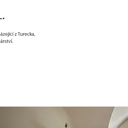
L.
zející z Turecka,
árství.