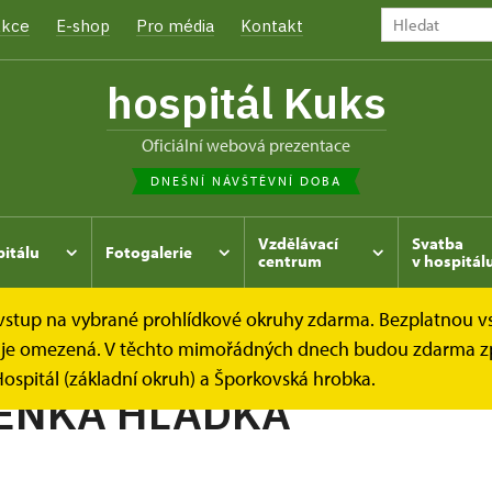
kce
E-shop
Pro média
Kontakt
hospitál Kuks
oficiální webová prezentace
DNEŠNÍ NÁVŠTĚVNÍ DOBA
Vzdělávací
Svatba
pitálu
Fotogalerie
centrum
v hospitál
e vstup na vybrané prohlídkové okruhy zdarma. Bezplatnou v
hrada
Kukský herbář - aneb co u nás roste...
MOLUČENK
dek je omezená. V těchto mimořádných dnech budou zdarma z
ospitál (základní okruh) a Šporkovská hrobka.
ENKA HLADKÁ