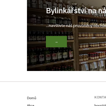
Bylinkářství na n
...navštivte náš provoněný obchů
→
KONT
Domů
Akce
hospitá