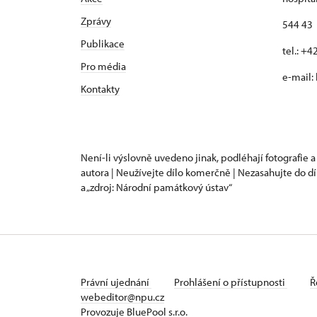
Zprávy
544 43 
Publikace
tel.: +
Pro média
e-mail:
Kontakty
Není-li výslovně uvedeno jinak, podléhají fotografie a
autora | Neužívejte dílo komerčně | Nezasahujte do dí
a „zdroj: Národní památkový ústav“
Právní ujednání
Prohlášení o přístupnosti
Ř
webeditor@npu.cz
Provozuje BluePool s.r.o.