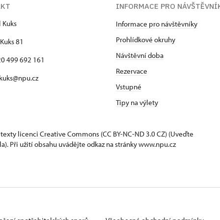
AKT
INFORMACE PRO NÁVŠTĚVNÍ
l Kuks
Informace pro návštěvníky
Prohlídkové okruhy
Kuks 81
Návštěvní doba
420 499 692 161
Rezervace
 kuks@npu.cz
Vstupné
Tipy na výlety
 texty
licenci Creative Commons
(CC BY-NC-ND 3.0 CZ) (Uveďte
la). Při užití obsahu uvádějte odkaz na stránky www.npu.cz