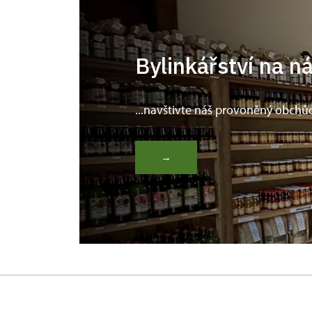
Bylinkářství na n
...navštivte náš provoněný obchů
→