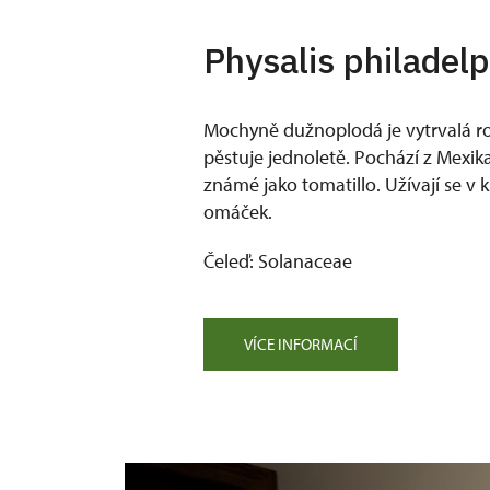
Physalis philadel
Mochyně dužnoplodá je vytrvalá ros
pěstuje jednoletě. Pochází z Mexika
známé jako tomatillo. Užívají se v 
omáček.
Čeleď: Solanaceae
VÍCE INFORMACÍ