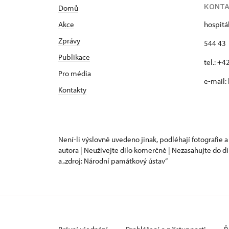
KONT
Domů
Akce
hospitá
Zprávy
544 43 
Publikace
tel.: +
Pro média
e-mail:
Kontakty
Není-li výslovně uvedeno jinak, podléhají fotografie a
autora | Neužívejte dílo komerčně | Nezasahujte do dí
a „zdroj: Národní památkový ústav“