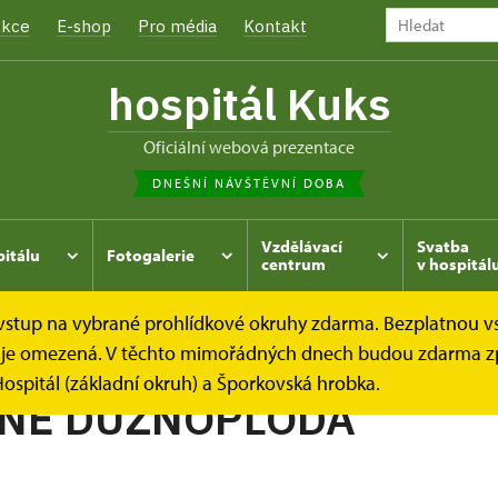
kce
E-shop
Pro média
Kontakt
hospitál Kuks
oficiální webová prezentace
DNEŠNÍ NÁVŠTĚVNÍ DOBA
Vzdělávací
Svatba
pitálu
Fotogalerie
centrum
v hospitál
e vstup na vybrané prohlídkové okruhy zdarma. Bezplatnou v
hrada
Kukský herbář - aneb co u nás roste...
MOCHYNĚ 
dek je omezená. V těchto mimořádných dnech budou zdarma z
ospitál (základní okruh) a Šporkovská hrobka.
NĚ DUŽNOPLODÁ