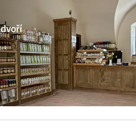
ádvoří
dek