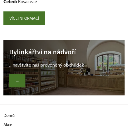
Čeleď:
Rosaceae
VÍCE INFORMACÍ
Bylinkářtví na nádvoří
...navštvite náš provoněný obchůdek
→
Domů
Akce