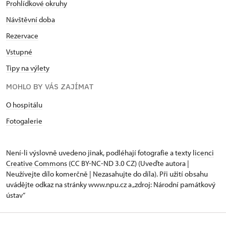
Prohlídkové okruhy
Návštěvní doba
Rezervace
Vstupné
Tipy na výlety
MOHLO BY VÁS ZAJÍMAT
O hospitálu
Fotogalerie
Není-li výslovně uvedeno jinak, podléhají fotografie a texty
licenci
Creative Commons
(CC BY-NC-ND 3.0 CZ) (Uveďte autora |
Neužívejte dílo komerčně | Nezasahujte do díla). Při užití obsahu
uvádějte odkaz na stránky www.npu.cz a „zdroj: Národní památkový
ústav“