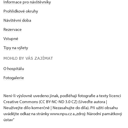
Informace pro návštěvníky
Prohlídkové okruhy
Návštěvní doba
Rezervace
Vstupné
Tipy na výlety
MOHLO BY VÁS ZAJÍMAT
O hospitálu
Fotogalerie
Není-li výslovně uvedeno jinak, podléhají fotografie a texty
licenci
Creative Commons
(CC BY-NC-ND 3.0 CZ) (Uveďte autora |
Neužívejte dílo komerčně | Nezasahujte do díla). Při užití obsahu
uvádějte odkaz na stránky www.npu.cz a „zdroj: Národní památkový
ústav“