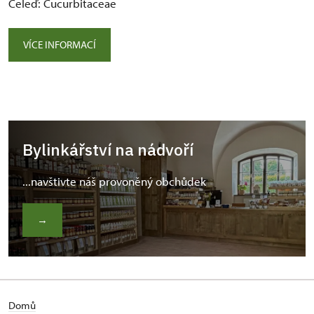
Čeleď: Cucurbitaceae
VÍCE INFORMACÍ
Bylinkářství na nádvoří
...navštivte náš provoněný obchůdek
→
Domů