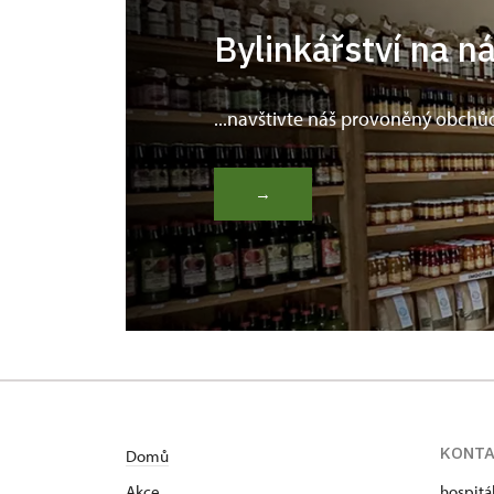
Bylinkářství na n
...navštivte náš provoněný obchů
→
KONT
Domů
Akce
hospitá