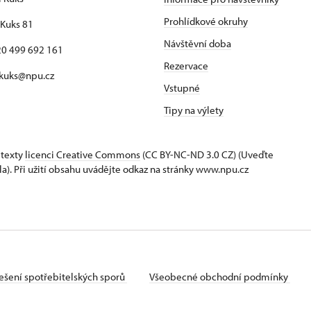
Prohlídkové okruhy
Kuks 81
Návštěvní doba
420 499 692 161
Rezervace
 kuks@npu.cz
Vstupné
Tipy na výlety
 texty
licenci Creative Commons
(CC BY-NC-ND 3.0 CZ) (Uveďte
la). Při užití obsahu uvádějte odkaz na stránky www.npu.cz
ešení spotřebitelských sporů
Všeobecné obchodní podmínky