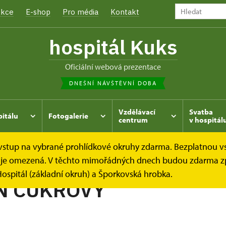
kce
E-shop
Pro média
Kontakt
hospitál Kuks
oficiální webová prezentace
DNEŠNÍ NÁVŠTĚVNÍ DOBA
Vzdělávací
Svatba
pitálu
Fotogalerie
centrum
v hospitál
e vstup na vybrané prohlídkové okruhy zdarma. Bezplatnou v
hrada
Kukský herbář - aneb co u nás roste...
MELOUN C
dek je omezená. V těchto mimořádných dnech budou zdarma z
ospitál (základní okruh) a Šporkovská hrobka.
N CUKROVÝ