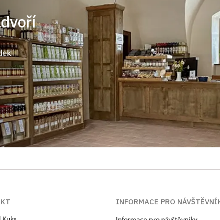
ádvoří
dek
AKT
INFORMACE PRO NÁVŠTĚVNÍ
l Kuks
Informace pro návštěvníky