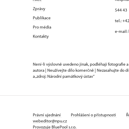
Zprávy
544 43 
Publikace
tel.: +
Pro média
e-mail:
Kontakty
Není-li výslovně uvedeno jinak, podléhají fotografie a
autora | Neužívejte dílo komerčně | Nezasahujte do dí
a „zdroj: Národní památkový ústav“
Právní ujednání
Prohlášení o přístupnosti
Ř
webeditor@npu.cz
Provozuje BluePool s.r.o.