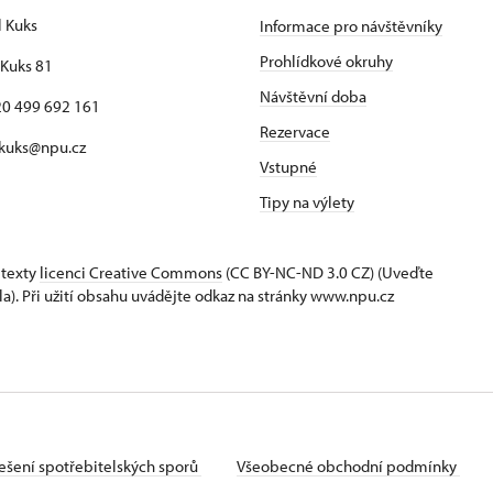
l Kuks
Informace pro návštěvníky
Prohlídkové okruhy
Kuks 81
Návštěvní doba
420 499 692 161
Rezervace
 kuks@npu.cz
Vstupné
Tipy na výlety
 texty
licenci Creative Commons
(CC BY-NC-ND 3.0 CZ) (Uveďte
la). Při užití obsahu uvádějte odkaz na stránky www.npu.cz
ešení spotřebitelských sporů
Všeobecné obchodní podmínky