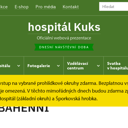
kce
E-shop
Pro média
Kontakt
hospitál Kuks
oficiální webová prezentace
DNEŠNÍ NÁVŠTĚVNÍ DOBA
Vzdělávací
Svatba
pitálu
Fotogalerie
centrum
v hospitál
e vstup na vybrané prohlídkové okruhy zdarma. Bezplatnou v
hrada
Kukský herbář - aneb co u nás roste...
MEČÍK BA
dek je omezená. V těchto mimořádných dnech budou zdarma z
ospitál (základní okruh) a Šporkovská hrobka.
 BAHENNÍ