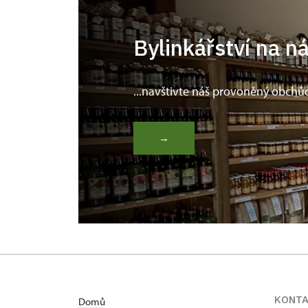
Bylinkářství na n
...navštivte náš provoněný obchů
→
KONT
Domů