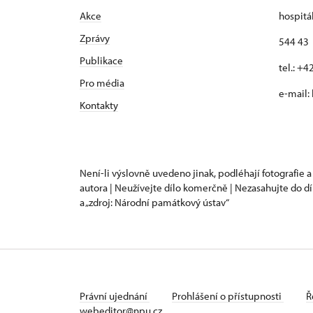
Akce
hospitá
Zprávy
544 43 
Publikace
tel.: +
Pro média
e-mail:
Kontakty
Není-li výslovně uvedeno jinak, podléhají fotografie a
autora | Neužívejte dílo komerčně | Nezasahujte do dí
a „zdroj: Národní památkový ústav“
Právní ujednání
Prohlášení o přístupnosti
Ř
webeditor@npu.cz