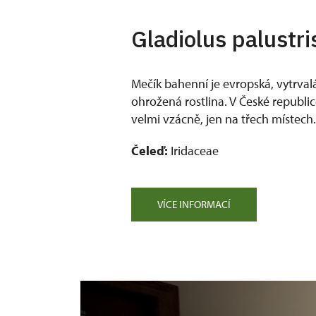
Gladiolus palustr
Mečík bahenní je evropská, vytrvalá,
ohrožená rostlina. V České republic
velmi vzácně, jen na třech místech.
Čeleď:
Iridaceae
VÍCE INFORMACÍ