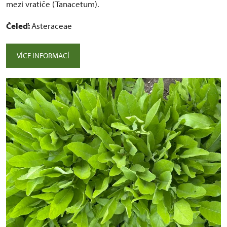
mezi vratiče (Tanacetum).
Čeleď:
Asteraceae
VÍCE INFORMACÍ