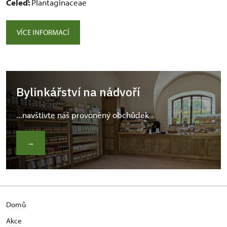
Čeleď:
Plantaginaceae
VÍCE INFORMACÍ
Bylinkářství na nádvoří
...navštivte náš provoněný obchůdek
→
Domů
Akce