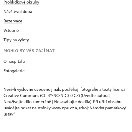
Prohlídkové okruhy
Návštěvní doba
Rezervace
Vstupné
Tipy na výlety
MOHLO BY VÁS ZAJÍMAT
O hospitálu
Fotogalerie
Není-li výslovně uvedeno jinak, podléhají fotografie a texty
licenci
Creative Commons
(CC BY-NC-ND 3.0 CZ) (Uveďte autora |
Neužívejte dílo komerčně | Nezasahujte do díla). Při užití obsahu
uvádějte odkaz na stránky www.npu.cz a „zdroj: Národní památkový
ústav“