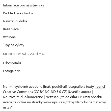
Informace pro návštěvníky
Prohlídkové okruhy
Návštěvní doba
Rezervace
Vstupné
Tipy na výlety
MOHLO BY VÁS ZAJÍMAT
O hospitálu
Fotogalerie
Není-li výslovně uvedeno jinak, podléhají fotografie a texty
licenci
Creative Commons
(CC BY-NC-ND 3.0 CZ) (Uveďte autora |
Neužívejte dílo komerčně | Nezasahujte do díla). Při užití obsahu
uvádějte odkaz na stránky www.npu.cz a „zdroj: Národní památkový
ústav“