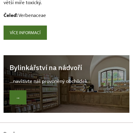
větší míře toxický.
Čeleď:
Verbenaceae
VÍCE INFORMACÍ
Bylinkářství na nádvoří
...navštivte náš provoněný obchůdek
→