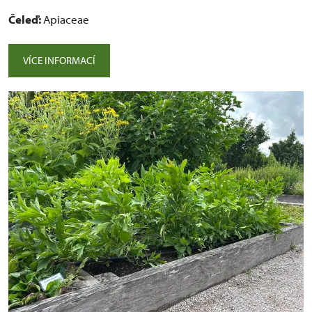
Čeleď:
Apiaceae
VÍCE INFORMACÍ