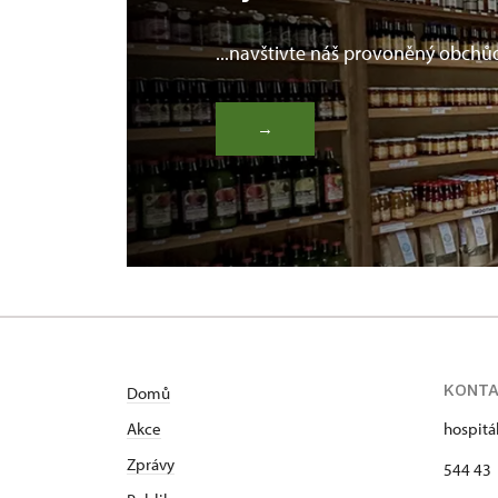
...navštivte náš provoněný obchů
→
KONT
Domů
Akce
hospitá
Zprávy
544 43 