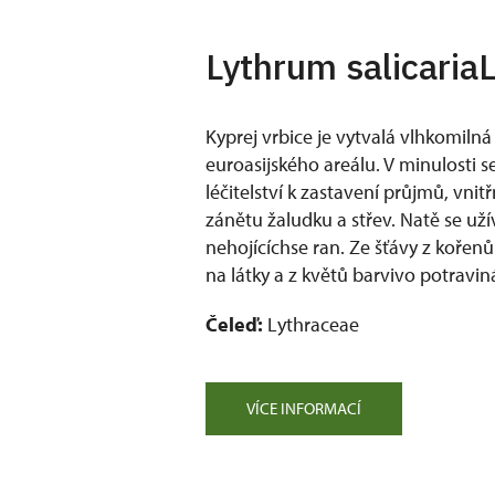
Lythrum salicariaL
Kyprej vrbice je vytvalá vlhkomilná 
euroasijského areálu. V minulosti s
léčitelství k zastavení průjmů, vnit
zánětu žaludku a střev. Natě se uží
nehojícíchse ran. Ze šťávy z kořenů
na látky a z květů barvivo potravin
Čeleď:
Lythraceae
VÍCE INFORMACÍ