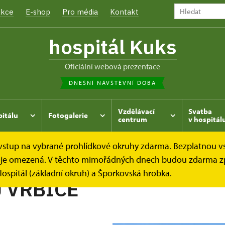
kce
E-shop
Pro média
Kontakt
hospitál Kuks
oficiální webová prezentace
DNEŠNÍ NÁVŠTĚVNÍ DOBA
Vzdělávací
Svatba
pitálu
Fotogalerie
centrum
v hospitál
e vstup na vybrané prohlídkové okruhy zdarma. Bezplatnou v
hrada
Kukský herbář - aneb co u nás roste...
KYPREJ VR
dek je omezená. V těchto mimořádných dnech budou zdarma z
ospitál (základní okruh) a Šporkovská hrobka.
 VRBICE