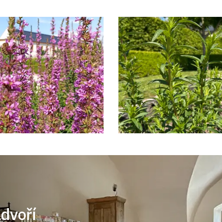
ádvoří