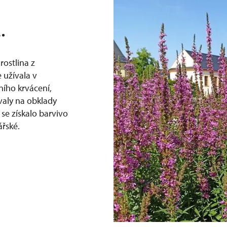
.
rostlina z
e užívala v
řního krvácení,
valy na obklady
 se získalo barvivo
ářské.