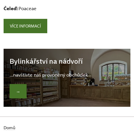
Čeleď:
Poaceae
VÍCE INFORMACÍ
Bylinkářství na nádvoří
...navštivte náš provoněný obchůdek
→
Domů