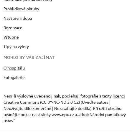
Prohlídkové okruhy
Návštěvní doba
Rezervace
Vstupné
Tipy na výlety
MOHLO BY VÁS ZAJÍMAT
O hospitálu
Fotogalerie
Není-li výslovně uvedeno jinak, podléhají fotografie a texty
licenci
Creative Commons
(CC BY-NC-ND 3.0 CZ) (Uveďte autora |
Neužívejte dílo komerčně | Nezasahujte do díla). Při užití obsahu
uvádějte odkaz na stránky www.npu.cz a „zdroj: Národní památkový
ústav“