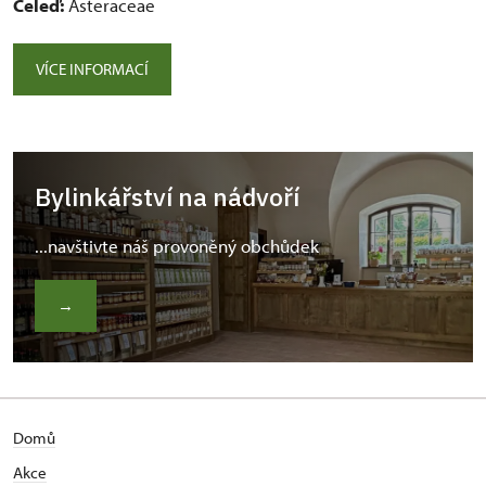
Čeleď:
Asteraceae
VÍCE INFORMACÍ
Bylinkářství na nádvoří
...navštivte náš provoněný obchůdek
→
Domů
Akce