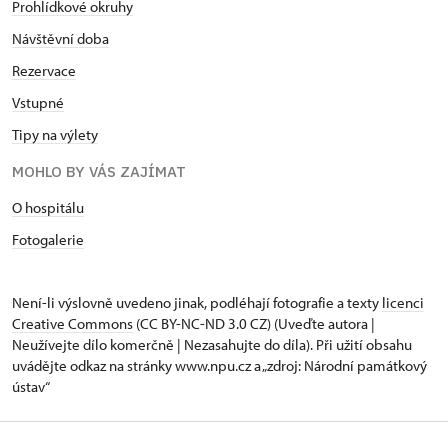
Prohlídkové okruhy
Návštěvní doba
Rezervace
Vstupné
Tipy na výlety
MOHLO BY VÁS ZAJÍMAT
O hospitálu
Fotogalerie
Není-li výslovně uvedeno jinak, podléhají fotografie a texty
licenci
Creative Commons
(CC BY-NC-ND 3.0 CZ) (Uveďte autora |
Neužívejte dílo komerčně | Nezasahujte do díla). Při užití obsahu
uvádějte odkaz na stránky www.npu.cz a „zdroj: Národní památkový
ústav“