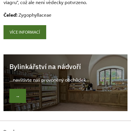
viagru", což ale není vědecky potvrzeno.
Čeleď:
Zygophyllaceae
VÍCE INFORMACÍ
Bylinkářství na nádvoří
...navštivte náš provoněný obchůdek
→