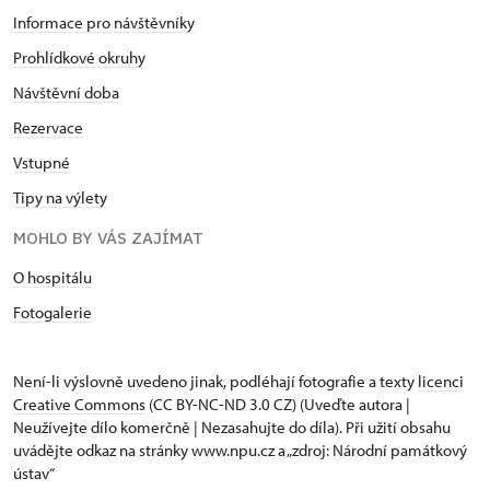
Informace pro návštěvníky
Prohlídkové okruhy
Návštěvní doba
Rezervace
Vstupné
Tipy na výlety
MOHLO BY VÁS ZAJÍMAT
O hospitálu
Fotogalerie
Není-li výslovně uvedeno jinak, podléhají fotografie a texty
licenci
Creative Commons
(CC BY-NC-ND 3.0 CZ) (Uveďte autora |
Neužívejte dílo komerčně | Nezasahujte do díla). Při užití obsahu
uvádějte odkaz na stránky www.npu.cz a „zdroj: Národní památkový
ústav“