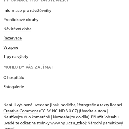
Informace pro návštěvníky
Prohlídkové okruhy
Návštěvní doba
Rezervace
Vstupné
Tipy na výlety
MOHLO BY VÁS ZAJÍMAT
O hospitálu
Fotogalerie
Není-li výslovně uvedeno jinak, podléhají fotografie a texty
licenci
Creative Commons
(CC BY-NC-ND 3.0 CZ) (Uveďte autora |
Neužívejte dílo komerčně | Nezasahujte do díla). Při užití obsahu
uvádějte odkaz na stránky www.npu.cz a „zdroj: Národní památkový
ústav“