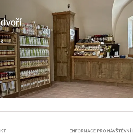
ádvoří
ek
AKT
INFORMACE PRO NÁVŠTĚVNÍ