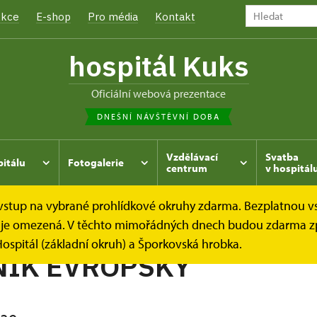
kce
E-shop
Pro média
Kontakt
hospitál Kuks
oficiální webová prezentace
DNEŠNÍ NÁVŠTĚVNÍ DOBA
Vzdělávací
Svatba
pitálu
Fotogalerie
centrum
v hospitál
e vstup na vybrané prohlídkové okruhy zdarma. Bezplatnou v
hrada
Kukský herbář - aneb co u nás roste...
KOPYTNÍK
dek je omezená. V těchto mimořádných dnech budou zdarma z
ospitál (základní okruh) a Šporkovská hrobka.
NÍK EVROPSKÝ