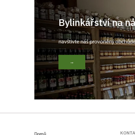
Bylinkářství na n
navštivte náš provoněný obchůd
→
KONT
Domů