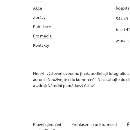
Akce
hospitá
Zprávy
544 43 
Publikace
tel.: +
Pro média
e-mail:
Kontakty
Není-li výslovně uvedeno jinak, podléhají fotografie a
autora | Neužívejte dílo komerčně | Nezasahujte do dí
a „zdroj: Národní památkový ústav“
Právní ujednání
Prohlášení o přístupnosti
Ř