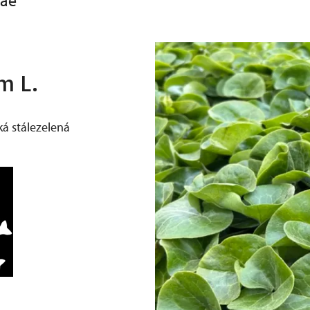
eae
m L.
ká stálezelená