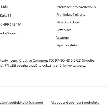
l Kuks
Informace pro návštěvníky
Prohlídkové okruhy
Kuks 81
Návštěvní doba
420 499 692 161
Rezervace
 kuks@npu.cz
Vstupné
Tipy na výlety
 texty
licenci Creative Commons
(CC BY-NC-ND 3.0 CZ) (Uveďte
la). Při užití obsahu uvádějte odkaz na stránky www.npu.cz
ešení spotřebitelských sporů
Všeobecné obchodní podmínky