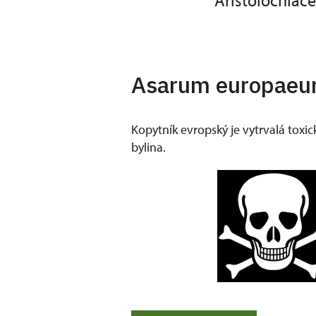
Aristolochiac
Asarum europaeu
Kopytník evropský je vytrvalá toxic
bylina.