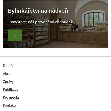
Bylinkářství na nádvoří
...navštivte náš provoněný obchůdek
→
Domů
Akce
Zprávy
Publikace
Pro média
Kontakty