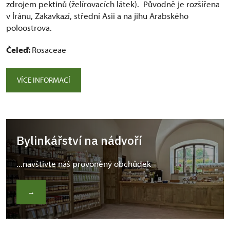
zdrojem pektinů (želírovacích látek). Původně je rozšířena
v Íránu, Zakavkazí, střední Asii a na jihu Arabského
poloostrova.
Čeleď:
Rosaceae
VÍCE INFORMACÍ
Bylinkářství na nádvoří
...navštivte náš provoněný obchůdek
→