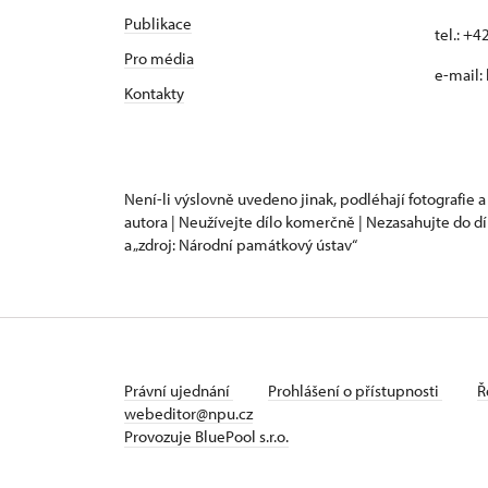
Publikace
tel.: +
Pro média
e-mail:
Kontakty
Není-li výslovně uvedeno jinak, podléhají fotografie a
autora | Neužívejte dílo komerčně | Nezasahujte do dí
a „zdroj: Národní památkový ústav“
Právní ujednání
Prohlášení o přístupnosti
Ř
webeditor@npu.cz
Provozuje BluePool s.r.o.