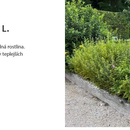
 L.
ná rostlina.
v teplejších