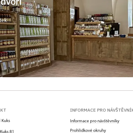
ádvoří
dek
AKT
INFORMACE PRO NÁVŠTĚVNÍ
l Kuks
Informace pro návštěvníky
Prohlídkové okruhy
Kuks 81