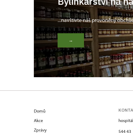
Bylinkářství na n
...navštivte náš provoněný obchů
→
KONT
Domů
Akce
hospitá
Zprávy
544 43 