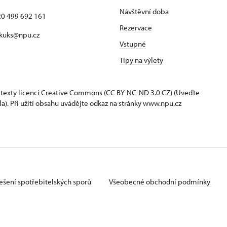
Návštěvní doba
420 499 692 161
Rezervace
 kuks@npu.cz
Vstupné
Tipy na výlety
 texty
licenci Creative Commons
(CC BY-NC-ND 3.0 CZ) (Uveďte
la). Při užití obsahu uvádějte odkaz na stránky www.npu.cz
ešení spotřebitelských sporů
Všeobecné obchodní podmínky