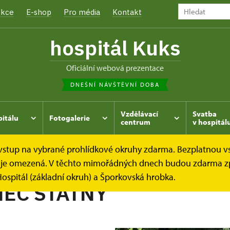
kce
E-shop
Pro média
Kontakt
hospitál Kuks
oficiální webová prezentace
DNEŠNÍ NÁVŠTĚVNÍ DOBA
Vzdělávací
Svatba
pitálu
Fotogalerie
centrum
v hospitál
e vstup na vybrané prohlídkové okruhy zdarma. Bezplatnou v
hrada
Kukský herbář - aneb co u nás roste...
KARBINEC
dek je omezená. V těchto mimořádných dnech budou zdarma z
ospitál (základní okruh) a Šporkovská hrobka.
EC STATNÝ