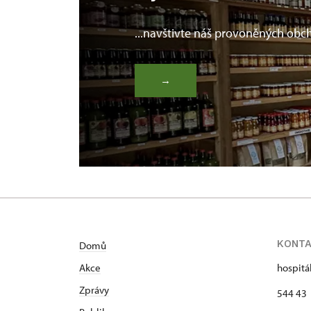
...navštivte náš provoněných ob
→
KONT
Domů
Akce
hospitá
Zprávy
544 43 