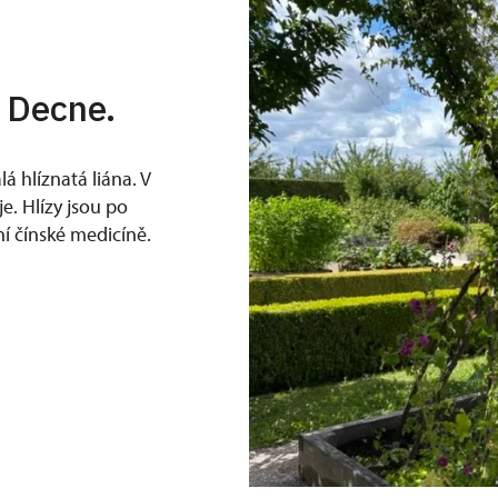
 Decne.
lá hlíznatá liána. V
. Hlízy jsou po
ní čínské medicíně.