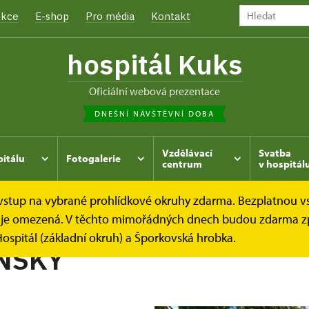
kce
E-shop
Pro média
Kontakt
hospitál Kuks
oficiální webová prezentace
DNEŠNÍ NÁVŠTĚVNÍ DOBA
Vzdělávací
Svatba
pitálu
Fotogalerie
centrum
v hospitál
e vstup na vybrané prohlídkové okruhy zdarma. Bezplatnou v
hrada
Kukský herbář - aneb co u nás roste...
JAM ČÍNSK
dek je omezená. V těchto mimořádných dnech budou zdarma z
ospitál (základní okruh) a Šporkovská hrobka.
NSKÝ