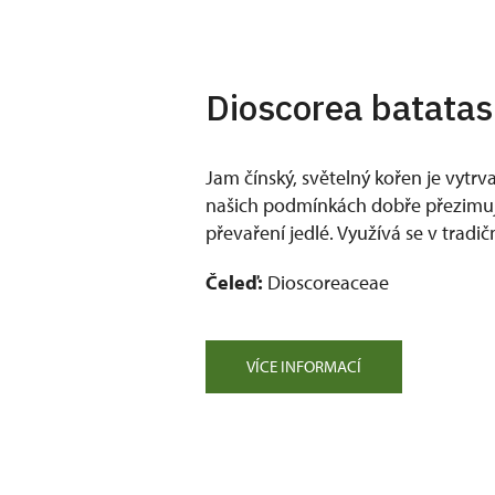
Dioscorea batatas
Jam čínský, světelný kořen je vytrva
našich podmínkách dobře přezimuje
převaření jedlé. Využívá se v tradič
Čeleď:
Dioscoreaceae
VÍCE INFORMACÍ