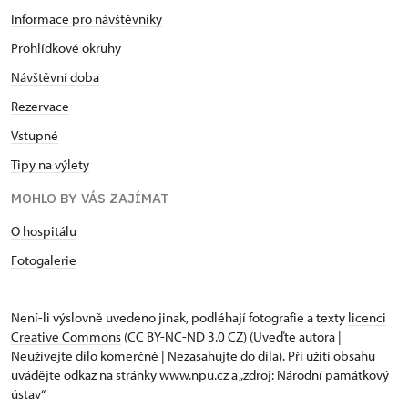
Informace pro návštěvníky
Prohlídkové okruhy
Návštěvní doba
Rezervace
Vstupné
Tipy na výlety
MOHLO BY VÁS ZAJÍMAT
O hospitálu
Fotogalerie
Není-li výslovně uvedeno jinak, podléhají fotografie a texty
licenci
Creative Commons
(CC BY-NC-ND 3.0 CZ) (Uveďte autora |
Neužívejte dílo komerčně | Nezasahujte do díla). Při užití obsahu
uvádějte odkaz na stránky www.npu.cz a „zdroj: Národní památkový
ústav“