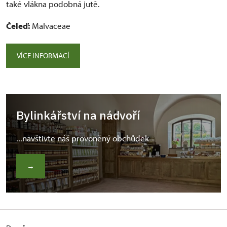
také vlákna podobná jutě.
Čeleď:
Malvaceae
VÍCE INFORMACÍ
Bylinkářství na nádvoří
...navštivte náš provoněný obchůdek
→