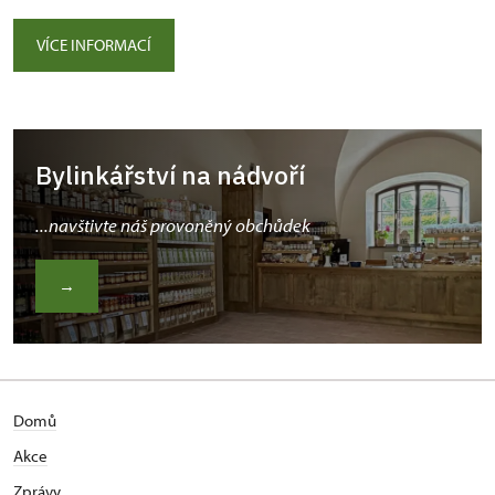
VÍCE INFORMACÍ
Bylinkářství na nádvoří
...navštivte náš provoněný obchůdek
→
Domů
Akce
Zprávy