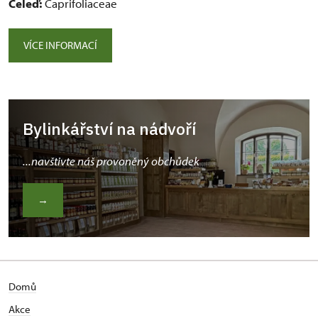
Čeleď:
Caprifoliaceae
VÍCE INFORMACÍ
Bylinkářství na nádvoří
...navštivte náš provoněný obchůdek
→
Domů
Akce