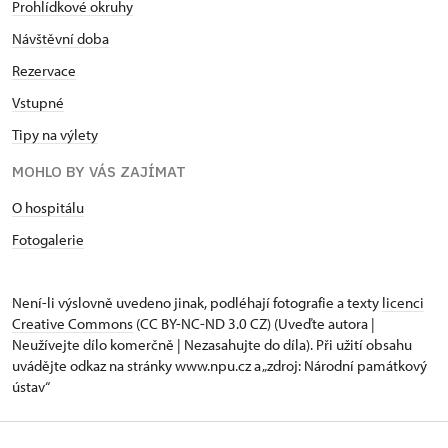
Prohlídkové okruhy
Návštěvní doba
Rezervace
Vstupné
Tipy na výlety
MOHLO BY VÁS ZAJÍMAT
O hospitálu
Fotogalerie
Není-li výslovně uvedeno jinak, podléhají fotografie a texty
licenci
Creative Commons
(CC BY-NC-ND 3.0 CZ) (Uveďte autora |
Neužívejte dílo komerčně | Nezasahujte do díla). Při užití obsahu
uvádějte odkaz na stránky www.npu.cz a „zdroj: Národní památkový
ústav“