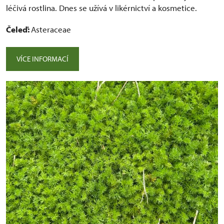
léčivá rostlina. Dnes se užívá v likérnictví a kosmetice.
Čeleď:
Asteraceae
VÍCE INFORMACÍ