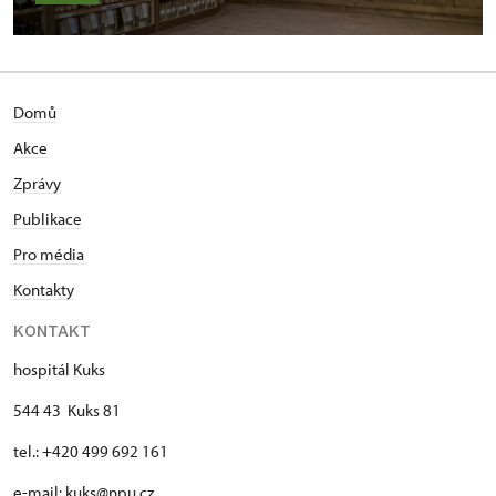
Domů
Akce
Zprávy
Publikace
Pro média
Kontakty
KONTAKT
hospitál Kuks
544 43 Kuks 81
tel.: +420 499 692 161
e-mail: kuks@npu.cz