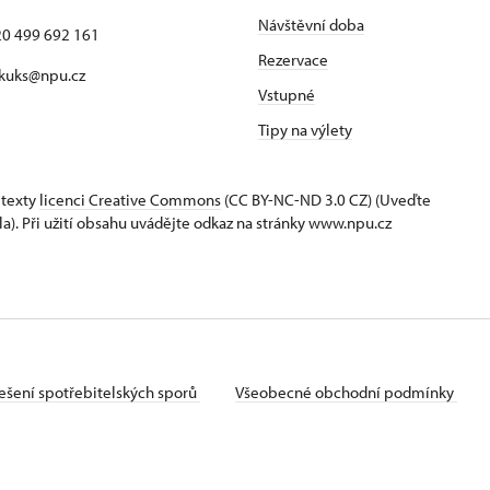
Návštěvní doba
420 499 692 161
Rezervace
 kuks@npu.cz
Vstupné
Tipy na výlety
 texty
licenci Creative Commons
(CC BY-NC-ND 3.0 CZ) (Uveďte
la). Při užití obsahu uvádějte odkaz na stránky www.npu.cz
ešení spotřebitelských sporů
Všeobecné obchodní podmínky