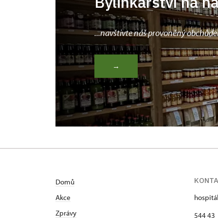
Bylinkářství na n
...navštivte náš provoněný obchůde
→
KONT
Domů
Akce
hospitá
Zprávy
544 43 