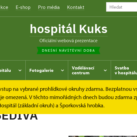
kce
E-shop
Pro média
Kontakt
hospitál Kuks
oficiální webová prezentace
DNEŠNÍ NÁVŠTĚVNÍ DOBA
Vzdělávací
Svatba
pitálu
Fotogalerie
centrum
v hospitál
e vstup na vybrané prohlídkové okruhy zdarma. Bezplatnou v
hrada
Kukský herbář - aneb co u nás roste...
FIALA ŠED
dek je omezená. V těchto mimořádných dnech budou zdarma z
ospitál (základní okruh) a Šporkovská hrobka.
ŠEDIVÁ