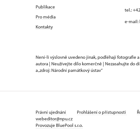
Publikace
tel.: +
Pro média
e-mail:
Kontakty
Není-li výslovně uvedeno jinak, podléhají fotografie a
autora | Neužívejte dílo komerčně | Nezasahujte do dí
a „zdroj: Národní památkový ústav“
Právní ujednání
Prohlášení o přístupnosti
Ř
webeditor@npu.cz
Provozuje BluePool s.r.o.