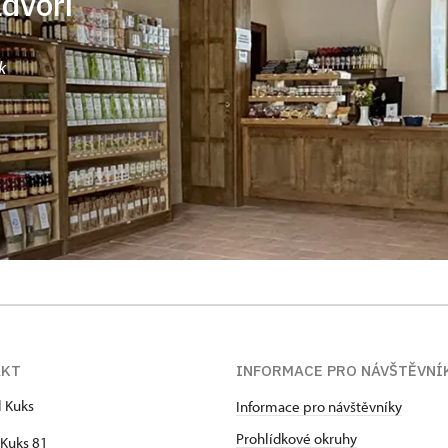
ádvoří
k
AKT
INFORMACE PRO NÁVŠTĚVNÍ
l Kuks
Informace pro návštěvníky
Prohlídkové okruhy
Kuks 81