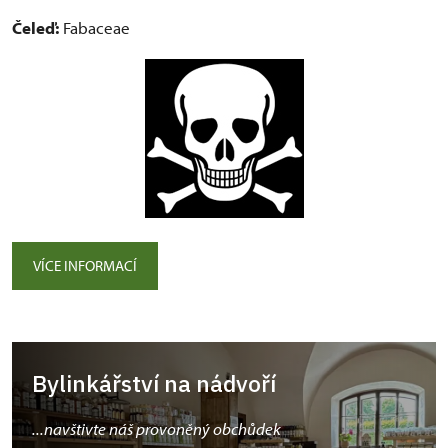
Čeleď:
Fabaceae
VÍCE INFORMACÍ
Bylinkářství na nádvoří
...navštivte náš provoněný obchůdek