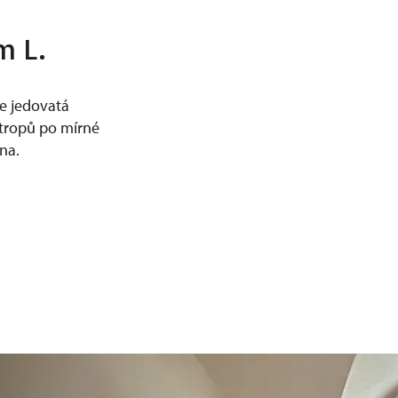
m L.
e jedovatá
 tropů po mírné
ena.