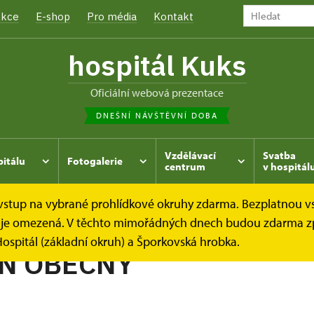
kce
E-shop
Pro média
Kontakt
hospitál Kuks
oficiální webová prezentace
DNEŠNÍ NÁVŠTĚVNÍ DOBA
Vzdělávací
Svatba
pitálu
Fotogalerie
centrum
v hospitál
e vstup na vybrané prohlídkové okruhy zdarma. Bezplatnou v
hrada
Kukský herbář - aneb co u nás roste...
DURMAN O
dek je omezená. V těchto mimořádných dnech budou zdarma z
ospitál (základní okruh) a Šporkovská hrobka.
N OBECNÝ