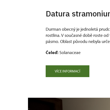
Datura stramoniu
Durman obecný je jednoletá prudc
rostlina. V současné době roste od
pásmo. Oblast původu nebyla urč
Čeleď:
Solanaceae
VÍCE INFORMACÍ