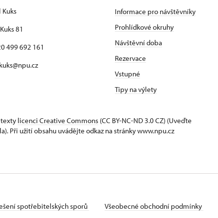
l Kuks
Informace pro návštěvníky
Prohlídkové okruhy
Kuks 81
Návštěvní doba
420 499 692 161
Rezervace
 kuks@npu.cz
Vstupné
Tipy na výlety
 texty
licenci Creative Commons
(CC BY-NC-ND 3.0 CZ) (Uveďte
la). Při užití obsahu uvádějte odkaz na stránky www.npu.cz
ešení spotřebitelských sporů
Všeobecné obchodní podmínky