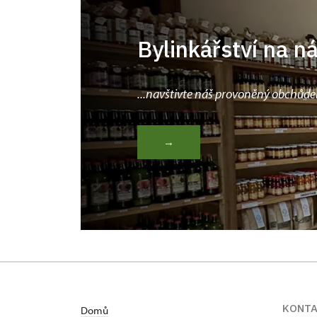
Bylinkářství na n
...navštivte náš provoněný obchůde
→
KONT
Domů