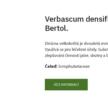
Verbascum densif
Bertol.
Divizna velkokvětá je dvouletá evro
Využívá se pro léčebné účely. Sušený
zlepšování činnosti jater, sleziny a b
Čeleď:
Scrophulariaceae
VÍCE INFORMACÍ