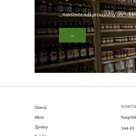
...navštivte náš provoněný obchůde
→
KONT
Domů
Akce
hospitá
Zprávy
544 43 