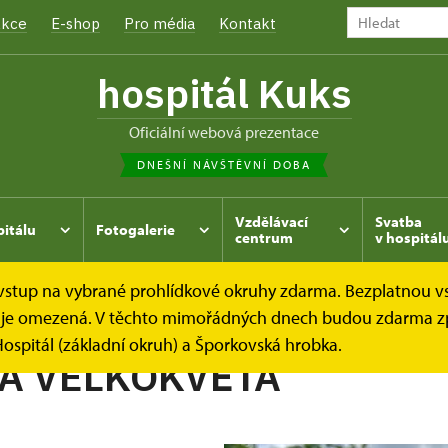
kce
E-shop
Pro média
Kontakt
hospitál Kuks
oficiální webová prezentace
DNEŠNÍ NÁVŠTĚVNÍ DOBA
Vzdělávací
Svatba
pitálu
Fotogalerie
centrum
v hospitál
e vstup na vybrané prohlídkové okruhy zdarma. Bezplatnou v
hrada
Kukský herbář - aneb co u nás roste...
DIVIZNA 
dek je omezená. V těchto mimořádných dnech budou zdarma z
ospitál (základní okruh) a Šporkovská hrobka.
A VELKOKVĚTÁ