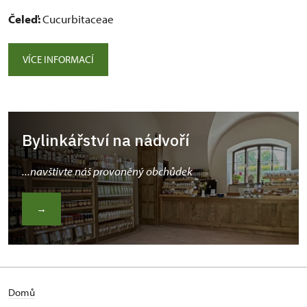
Čeleď:
Cucurbitaceae
VÍCE INFORMACÍ
Bylinkářství na nádvoří
...navštivte náš provoněný obchůdek
→
Domů