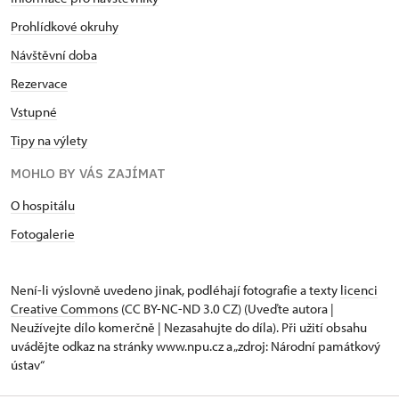
Prohlídkové okruhy
Návštěvní doba
Rezervace
Vstupné
Tipy na výlety
MOHLO BY VÁS ZAJÍMAT
O hospitálu
Fotogalerie
Není-li výslovně uvedeno jinak, podléhají fotografie a texty
licenci
Creative Commons
(CC BY-NC-ND 3.0 CZ) (Uveďte autora |
Neužívejte dílo komerčně | Nezasahujte do díla). Při užití obsahu
uvádějte odkaz na stránky www.npu.cz a „zdroj: Národní památkový
ústav“