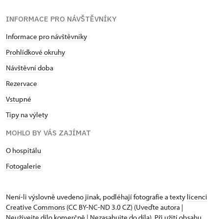
INFORMACE PRO NÁVŠTĚVNÍKY
Informace pro návštěvníky
Prohlídkové okruhy
Návštěvní doba
Rezervace
Vstupné
Tipy na výlety
MOHLO BY VÁS ZAJÍMAT
O hospitálu
Fotogalerie
Není-li výslovně uvedeno jinak, podléhají fotografie a texty
licenci
Creative Commons
(CC BY-NC-ND 3.0 CZ) (Uveďte autora |
Neužívejte dílo komerčně | Nezasahujte do díla). Při užití obsahu