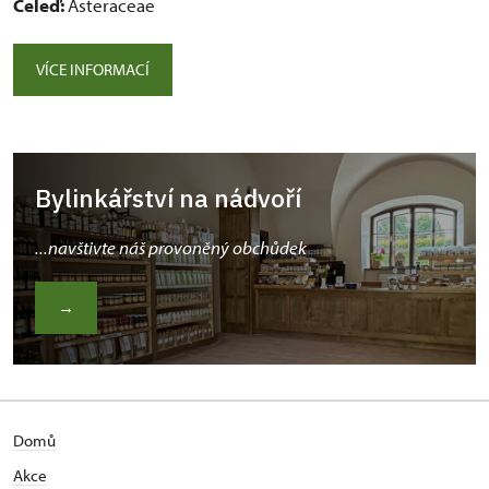
Čeleď:
Asteraceae
VÍCE INFORMACÍ
Bylinkářství na nádvoří
...navštivte náš provoněný obchůdek
→
Domů
Akce