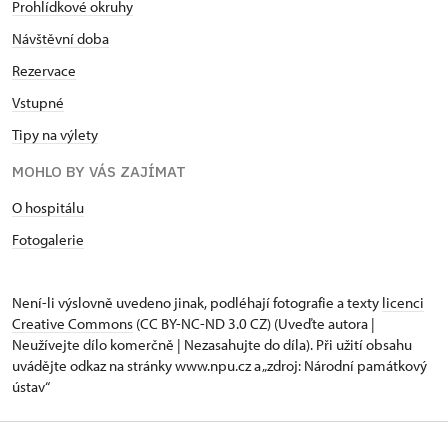
Prohlídkové okruhy
Návštěvní doba
Rezervace
Vstupné
Tipy na výlety
MOHLO BY VÁS ZAJÍMAT
O hospitálu
Fotogalerie
Není-li výslovně uvedeno jinak, podléhají fotografie a texty
licenci
Creative Commons
(CC BY-NC-ND 3.0 CZ) (Uveďte autora |
Neužívejte dílo komerčně | Nezasahujte do díla). Při užití obsahu
uvádějte odkaz na stránky www.npu.cz a „zdroj: Národní památkový
ústav“