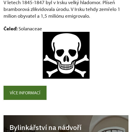
V letech 1845-1847 byl v Irsku velký hladomor. Plíseň
bramborová zlikvidovala úrodu. V Irsku tehdy zemřelo 1
milion obyvatel a 1,5 miliónu emigrovalo.
Čeleď:
Solanaceae
VÍCE INFORMACÍ
Bylinkářství na nádvoří