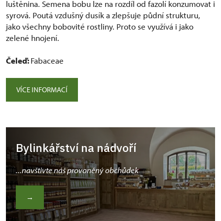
luštěnina. Semena bobu lze na rozdíl od fazolí konzumovat i
syrová. Poutá vzdušný dusík a zlepšuje půdní strukturu,
jako všechny bobovité rostliny. Proto se využívá i jako
zelené hnojení.
Čeleď:
Fabaceae
VÍCE INFORMACÍ
Bylinkářství na nádvoří
...navštivte náš provoněný obchůdek
→