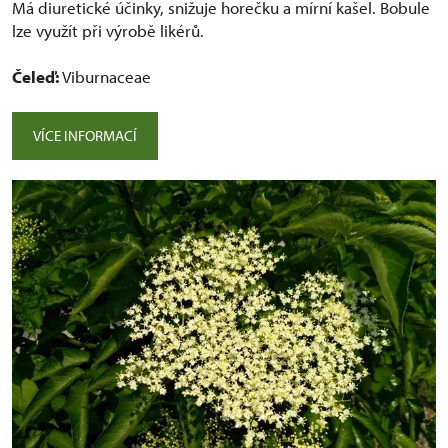
Má diuretické účinky, snižuje horečku a mírní kašel. Bobule
lze využít při výrobě likérů.
Čeleď:
Viburnaceae
VÍCE INFORMACÍ