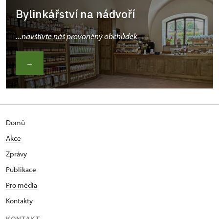
Bylinkářství na nádvoří
...navštivte náš provoněný obchůdek
→
Domů
Akce
Zprávy
Publikace
Pro média
Kontakty
KONTAKT