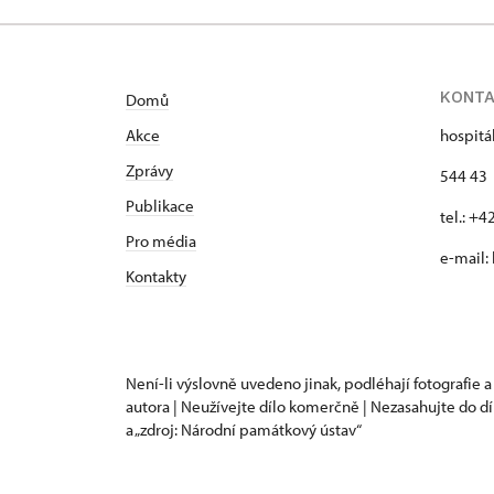
KONT
Domů
Akce
hospitá
Zprávy
544 43 
Publikace
tel.: +
Pro média
e-mail:
Kontakty
Není-li výslovně uvedeno jinak, podléhají fotografie a
autora | Neužívejte dílo komerčně | Nezasahujte do dí
a „zdroj: Národní památkový ústav“