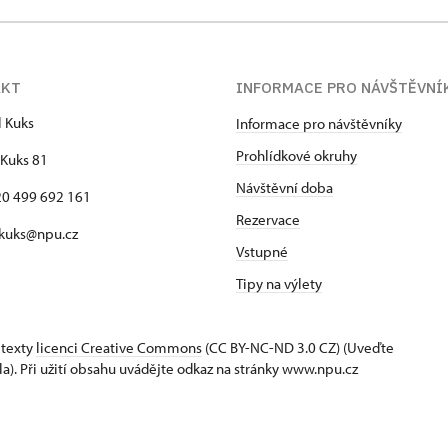
AKT
INFORMACE PRO NÁVŠTĚVNÍ
l Kuks
Informace pro návštěvníky
Prohlídkové okruhy
Kuks 81
Návštěvní doba
420 499 692 161
Rezervace
 kuks@npu.cz
Vstupné
Tipy na výlety
 texty
licenci Creative Commons
(CC BY-NC-ND 3.0 CZ) (Uveďte
la). Při užití obsahu uvádějte odkaz na stránky www.npu.cz