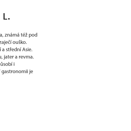
 L.
ina, známá též pod
zaječí ouško.
a střední Asie.
, jater a revma.
ůsobí i
V gastronomii je