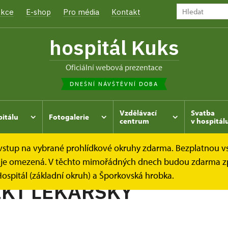
kce
E-shop
Pro média
Kontakt
hospitál Kuks
oficiální webová prezentace
DNEŠNÍ NÁVŠTĚVNÍ DOBA
Vzdělávací
Svatba
pitálu
Fotogalerie
centrum
v hospitál
e vstup na vybrané prohlídkové okruhy zdarma. Bezplatnou v
hrada
Kukský herbář - aneb co u nás roste...
BENEDIKT
dek je omezená. V těchto mimořádných dnech budou zdarma z
ospitál (základní okruh) a Šporkovská hrobka.
KT LÉKAŘSKÝ