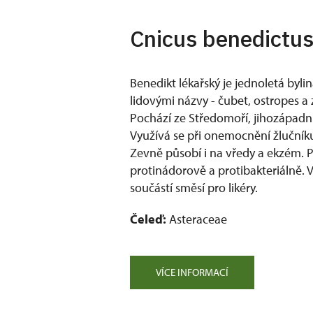
Cnicus benedictus
Benedikt lékařský je jednoletá byl
lidovými názvy - čubet, ostropes a 
Pochází ze Středomoří, jihozápadní 
Využívá se při onemocnění žlučníku
Zevně působí i na vředy a ekzém. P
protinádorově a protibakteriálně. 
součástí směsí pro likéry.
Čeleď:
Asteraceae
VÍCE INFORMACÍ