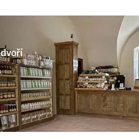
ádvoří
k