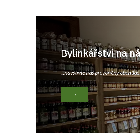
Bylinkářství na n
...navštivte náš provoněný obchůde
→