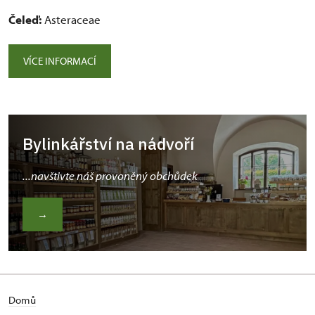
Čeleď:
Asteraceae
VÍCE INFORMACÍ
Bylinkářství na nádvoří
...navštivte náš provoněný obchůdek
→
Domů