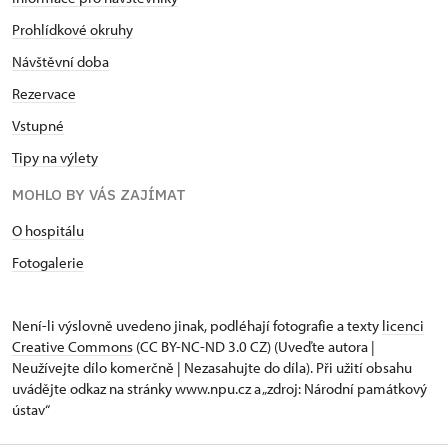
Prohlídkové okruhy
Návštěvní doba
Rezervace
Vstupné
Tipy na výlety
MOHLO BY VÁS ZAJÍMAT
O hospitálu
Fotogalerie
Není-li výslovně uvedeno jinak, podléhají fotografie a texty
licenci
Creative Commons
(CC BY-NC-ND 3.0 CZ) (Uveďte autora |
Neužívejte dílo komerčně | Nezasahujte do díla). Při užití obsahu
uvádějte odkaz na stránky www.npu.cz a „zdroj: Národní památkový
ústav“