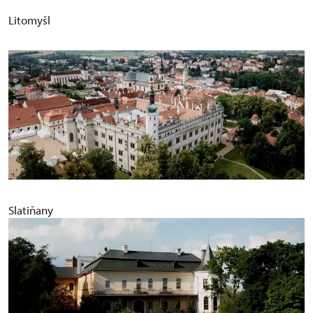
Litomyšl
Slatiňany