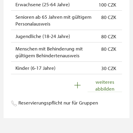
Erwachsene (25-64 Jahre)
100 CZK
Inhaber der freien Eintrittskarte
kostenlos
Senioren ab 65 Jahren mit gültigem
80 CZK
Inhaber der freien einmaligen
kostenlos
Personalausweis
Eintrittskarte
Jugendliche (18-24 Jahre)
80 CZK
"Náš člověk"-Karte*
kostenlos
Menschen mit Behinderung mit
80 CZK
Jahresabonnement (Dauerkarte)
kostenlos
gültigem Behindertenausweis
des NPÚ*
Kinder (6-17 Jahre)
30 CZK
* Freier Eintritt nur für den
Karteninhaber
Kinder (0-5 Jahre)
kostenlos
weiteres
abbilden
Begleitperson von
kostenlos
Schwerbehinderten
Reservierungspflicht nur für Gruppen
Begleitperson von Schülergruppen
kostenlos
pro 10 Schülern
Reisebegleiter einer organisierten
kostenlos