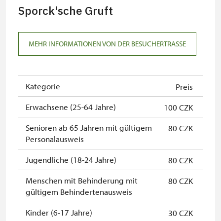
Gruppe (1 Person für die gesamte
Sporck'sche Gruft
Gruppe von mind. 15 Personen)
NPÚ-Karte
wird nicht gewährt
MEHR INFORMATIONEN VON DER BESUCHERTRASSE
Mitglieder von ICOMOS mit
wird nicht gewährt
gültigem Mitgliedsausweis*
Mitarbeiterausweis mit QR-Code
wird nicht gewährt
Kategorie
Preis
des Kulturministeriums der
Erwachsene (25-64 Jahre)
100 CZK
Tschechischen Republik (MK ČR) *
Senioren ab 65 Jahren mit gültigem
80 CZK
Inhaber der freien Eintrittskarte
wird nicht gewährt
Personalausweis
Inhaber der freien einmaligen
wird nicht gewährt
Jugendliche (18-24 Jahre)
80 CZK
Eintrittskarte
Menschen mit Behinderung mit
80 CZK
"Náš člověk"-Karte*
wird nicht gewährt
gültigem Behindertenausweis
Jahresabonnement (Dauerkarte)
wird nicht gewährt
Kinder (6-17 Jahre)
30 CZK
des NPÚ*