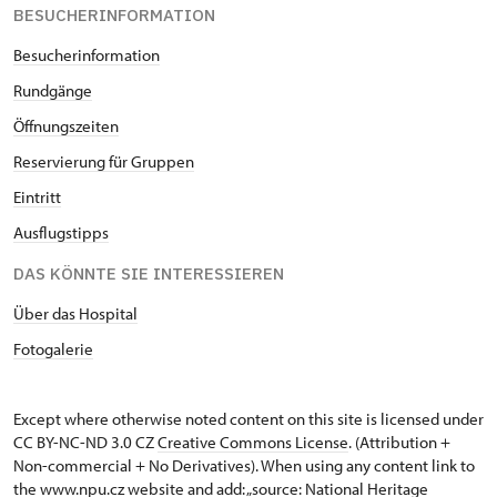
des NPÚ*
BESUCHERINFORMATION
* Freier Eintritt nur für den
Besucherinformation
Karteninhaber
Rundgänge
Öffnungszeiten
Re
servierung für Gruppen
Eintritt
Ausflugstipps
DAS KÖNNTE SIE INTERESSIEREN
Über das Hospital
Fotogalerie
Except where otherwise noted content on this site is licensed under
CC BY-NC-ND 3.0 CZ
Creative Commons License
. (Attribution +
Non-commercial + No Derivatives). When using any content link to
the www.npu.cz website and add: „source: National Heritage