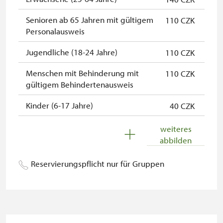
Senioren ab 65 Jahren mit gültigem
110 CZK
Inhaber der freien Eintrittskarte
kostenlos
Personalausweis
Inhaber der freien einmaligen
kostenlos
Jugendliche (18-24 Jahre)
110 CZK
Eintrittskarte
Menschen mit Behinderung mit
110 CZK
"Náš člověk"-Karte*
kostenlos
gültigem Behindertenausweis
Jahresabonnement (Dauerkarte)
kostenlos
Kinder (6-17 Jahre)
40 CZK
des NPÚ*
Kinder (0-5 Jahre)
kostenlos
* Freier Eintritt nur für den
weiteres
Karteninhaber
abbilden
Begleitperson von
kostenlos
Schwerbehinderten
Reservierungspflicht nur für Gruppen
Begleitperson von Schülergruppen
kostenlos
pro 10 Schülern
Reisebegleiter einer organisierten
kostenlos