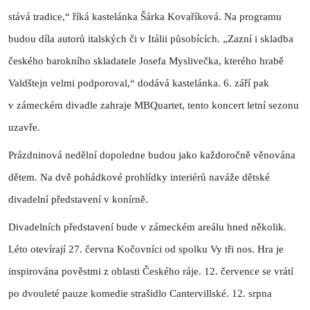
stává tradice,“ říká kastelánka Šárka Kovaříková. Na programu
budou díla autorů italských či v Itálii působících. „Zazní i skladba
českého barokního skladatele Josefa Myslivečka, kterého hrabě
Valdštejn velmi podporoval,“ dodává kastelánka. 6. září pak
v zámeckém divadle zahraje MBQuartet, tento koncert letní sezonu
uzavře.
Prázdninová nedělní dopoledne budou jako každoročně věnována
dětem. Na dvě pohádkové prohlídky interiérů naváže dětské
divadelní představení v konírně.
Divadelních představení bude v zámeckém areálu hned několik.
Léto otevírají 27. června Kočovníci od spolku Vy tři nos. Hra je
inspirována pověstmi z oblasti Českého ráje. 12. července se vrátí
po dvouleté pauze komedie strašidlo Cantervillské. 12. srpna