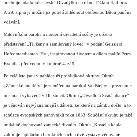
odehraje mladoboleslavské Divadýlko na dlani Těžkou Barboru.
A 29. srpna je možné již potřetí zhlédnout oblíbenou Bílou paní na
vdávání.
Milovníkům baroka a moderní divadelní scény je určeno
představení „Tři ženy a zamilovaný lovec“ v podání Geisslers
Hofcomoedianten. Hru, inspirovanou životem a dílem malíře Petra
Brandla, předvedou v konírně 4. září.
Po celé léto jsou v nabídce tři prohlídkové okruhy. Okruh
„Zámecké interiéry“ je zaměřen na barokní Valdštejny a prezentuje
místnosti vybavené v 18. století. Okruh „Divadlo a Svatá aliance“
je věnován nejvýznamnější události, ke které na zámku došlo, a to
schůzce evropských panovníků roku 1833. Součástí okruhu je také
unikátně dochované zámecké divadlo. Okruh „Kostel a kaple“
zahrnuje lapidárium barokních soch a dvě výstavy věnované