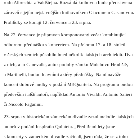
rodu Albrechta z Valdštejna. Rozsáhlá knihovna bude představena
zároveň s jejím nejslavnějším knihovníkem Giacomem Casanovou.
Prohlídky se konají 12. července a 23. srpna.
Na 22. července je připraven komponovaný večer kombinující
odbornou přednášku s koncertem. Na přelomu 17. a 18. století
v českých zemích působilo hned několik italských architektů. Dva
z nich, a to Canevalle, autor podoby zámku Mnichovo Hradiště,
a Martinelli, budou hlavními aktéry přednášky. Na ní naváže
koncert dobové hudby v podání MBQuarteta. Na programu budou
především italští autoři, například Antonio Vivaldi. Antonio Salieri
či Niccolo Paganini.
23. srpna v historickém zámeckém divadle zazní melodie italských
autorů v podání Inspiratio Quintetu. „Před třemi lety jsme
s koncerty v zámeckém divadle začínali, jsem ráda, že se z toho