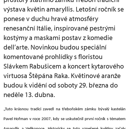
výstava květin amaryllis. Letošní ročník se
ponese v duchu hravé atmosféry
renesanční Itálie, inspirované pestrými
kostýmy a maskami postav z komedie
dell’arte. Novinkou budou speciální
komentované prohlídky s floristou
Slávkem Rabušicem a koncert kytarového
virtuosa Štěpána Raka. Květinové aranže
budou k vidění od soboty 29. března do
neděle 13. dubna.
„Tuto krásnou tradici zavedl na třeboňském zámku bývalý kastelán
Pavel Hofman v roce 2007, kdy se uskutečnil první ročník s tématem
Amaryllis a Velikonoce. Historicky se tyto vznešené květiny začaly