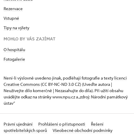
Rezervace
Vstupné
Tipy na výlety
MOHLO BY VÁS ZAJÍMAT
O hospitálu
Fotogalerie
Není-li výslovně uvedeno jinak, podléhají fotografie a texty
licenci
Creative Commons
(CC BY-NC-ND 3.0 CZ) (Uveďte autora |
Neužívejte dílo komerčně | Nezasahujte do díla). Při užití obsahu
uvádějte odkaz na stránky www.npu.cz a „zdroj: Národní památkový
ústav“
Právní ujednání
Prohlášení o přístupnosti
Řešení
spotřebitelských sporů
Všeobecné obchodní podmínky