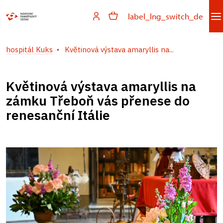
label_lng_switch_de
hospitál Kuks
Květinová výstava amaryllis na...
Květinová výstava amaryllis na
zámku Třeboň vás přenese do
renesanční Itálie