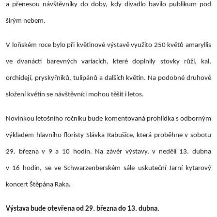
a přenesou návštěvníky do doby, kdy divadlo bavilo publikum pod
širým nebem.
V loňském roce bylo při květinové výstavě využito 250 květů amaryllis
ve dvanácti barevných variacích, které doplnily stovky růží, kal,
orchidejí, pryskyřníků, tulipánů a dalších květin. Na podobné druhové
složení květin se návštěvníci mohou těšit i letos.
Novinkou letošního ročníku bude komentovaná prohlídka s odborným
výkladem hlavního floristy
Slávka Rabušice
, která proběhne
v sobotu
29. března v 9 a 10 hodin.
Na závěr výstavy, v neděli
13. dubna
v 16 hodin
, se ve Schwarzenberském sále uskuteční
Jarní kytarový
koncert Štěpána Raka
.
Výstava bude otevřena
od 29. března do 13. dubna.