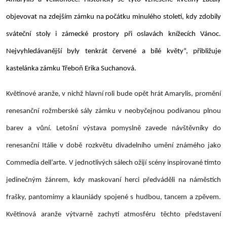
objevovat na zdejším zámku na počátku minulého století, kdy zdobily
sváteční stoly i zámecké prostory při oslavách knížecích Vánoc.
Nejvyhledávanější byly tenkrát červené a bílé květy“, přibližuje
kastelánka zámku Třeboň Erika Suchanová.
Květinové aranže, v nichž hlavní roli bude opět hrát Amarylis, promění
renesanční rožmberské sály zámku v neobyčejnou podívanou plnou
barev a vůní. Letošní výstava pomyslně zavede návštěvníky do
renesanční Itálie v době rozkvětu divadelního umění známého jako
Commedia dell’arte
. V jednotlivých sálech ožijí scény inspirované tímto
jedinečným žánrem, kdy maskovaní herci předváděli na náměstích
frašky, pantomimy a klauniády spojené s hudbou, tancem a zpěvem.
Květinová aranže výtvarně zachytí atmosféru těchto představení