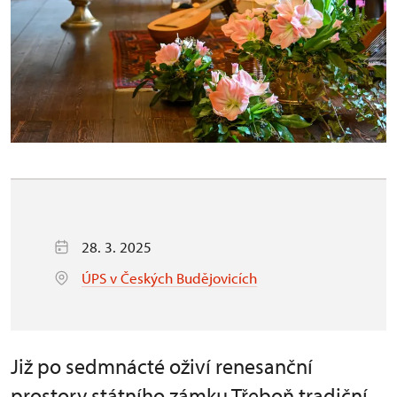
28. 3. 2025
ÚPS v Českých Budějovicích
Již po sedmnácté oživí renesanční
prostory státního zámku Třeboň tradiční