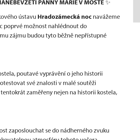
ANEBEVZETÍ PANNY MARIE V MOSTĚ
✨
tkového ústavu
Hradozámecká noc
navážeme
bec poprvé možnost nahlédnout do
kému zájmu budou tyto běžně nepřístupné
stela, poutavé vyprávění o jeho historii
testovat své znalosti v malé soutěži
entokrát zaměřeny nejen na historii kostela,
tost zaposlouchat se do nádherného zvuku
akovatelnou atmosféru tohoto večera.