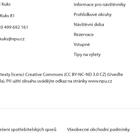
l Kuks
Informace pro návštěvníky
Prohlídkové okruhy
Kuks 81
Návštěvní doba
420 499 692 161
Rezervace
 kuks@npu.cz
Vstupné
Tipy na výlety
 texty
licenci Creative Commons
(CC BY-NC-ND 3.0 CZ) (Uveďte
la). Při užití obsahu uvádějte odkaz na stránky www.npu.cz
ešení spotřebitelských sporů
Všeobecné obchodní podmínky