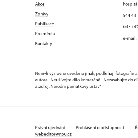
Akce
hospitá
Zprávy
544 43 
Publikace
tel.: +
Pro média
e-mail:
Kontakty
Není-li výslovně uvedeno jinak, podléhají fotografie a
autora | Neužívejte dílo komerčně | Nezasahujte do dí
a „zdroj: Národní památkový ústav“
Právní ujednání
Prohlášení o přístupnosti
Ř
webeditor@npu.cz