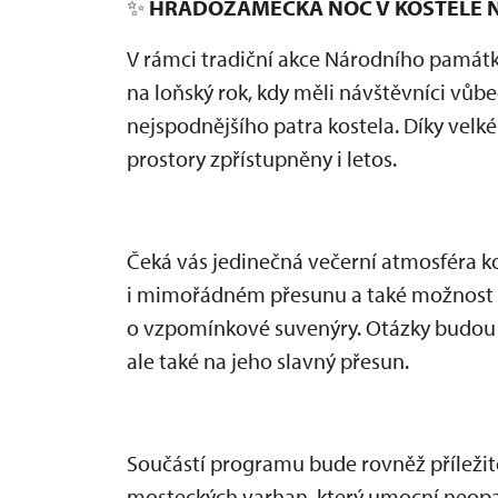
✨
HRADOZÁMECKÁ NOC V KOSTELE N
V rámci tradiční akce Národního pamá
na loňský rok, kdy měli návštěvníci vů
nejspodnějšího patra kostela. Díky vel
prostory zpřístupněny i letos.
Čeká vás jedinečná večerní atmosféra ko
i mimořádném přesunu a také možnost o
o vzpomínkové suvenýry. Otázky budou t
ale také na jeho slavný přesun.
Součástí programu bude rovněž příleži
mosteckých varhan, který umocní neop