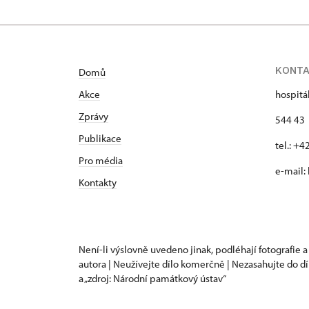
KONT
Domů
Akce
hospitá
Zprávy
544 43 
Publikace
tel.: +
Pro média
e-mail:
Kontakty
Není-li výslovně uvedeno jinak, podléhají fotografie a
autora | Neužívejte dílo komerčně | Nezasahujte do dí
a „zdroj: Národní památkový ústav“