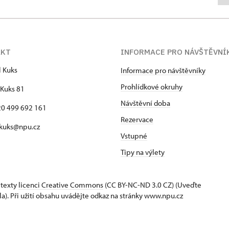
AKT
INFORMACE PRO NÁVŠTĚVNÍ
l Kuks
Informace pro návštěvníky
Prohlídkové okruhy
Kuks 81
Návštěvní doba
420 499 692 161
Rezervace
 kuks@npu.cz
Vstupné
Tipy na výlety
 texty
licenci Creative Commons
(CC BY-NC-ND 3.0 CZ) (Uveďte
la). Při užití obsahu uvádějte odkaz na stránky www.npu.cz