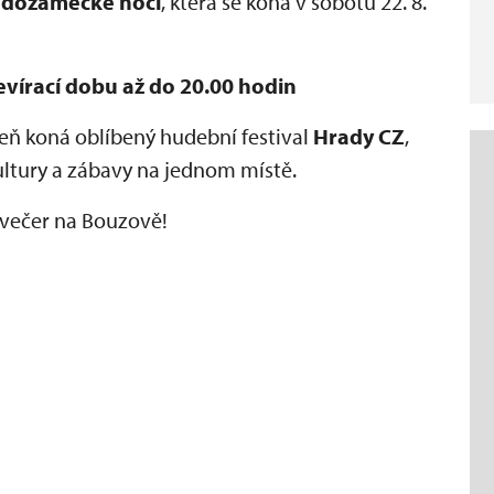
dozámecké noci
, která se koná v sobotu 22. 8.
vírací dobu až do 20.00 hodin
oveň koná oblíbený hudební festival
Hrady CZ
,
kultury a zábavy na jednom místě.
 večer na Bouzově!