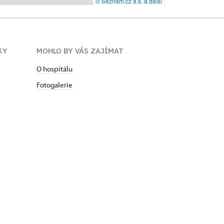
© Seznam.cz a.s. a další
KY
MOHLO BY VÁS ZAJÍMAT
O hospitálu
Fotogalerie