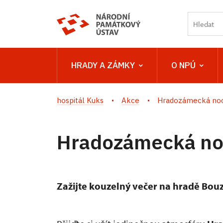
HRADY A ZÁMKY
O NPÚ
hospitál Kuks
Akce
Hradozámecká noc
Hradozámecká no
Zažijte kouzelný večer na hradě Bou