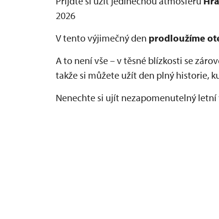
Přijďte si užít jedinečnou atmosféru
Hra
2026
V tento výjimečný den
prodloužíme ote
A to není vše – v těsné blízkosti se zár
takže si můžete užít den plný historie, 
Nenechte si ujít nezapomenutelný letní