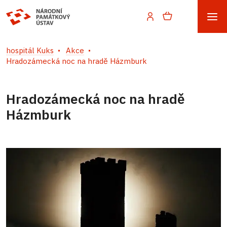
hospitál Kuks
Akce
Hradozámecká noc na hradě Házmburk
Hradozámecká noc na hradě
Házmburk