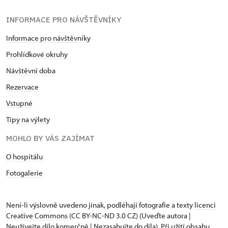
INFORMACE PRO NÁVŠTĚVNÍKY
Informace pro návštěvníky
Prohlídkové okruhy
Návštěvní doba
Rezervace
Vstupné
Tipy na výlety
MOHLO BY VÁS ZAJÍMAT
O hospitálu
Fotogalerie
Není-li výslovně uvedeno jinak, podléhají fotografie a texty
licenci
Creative Commons
(CC BY-NC-ND 3.0 CZ) (Uveďte autora |
Neužívejte dílo komerčně | Nezasahujte do díla). Při užití obsahu