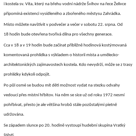
i kostela sv. Víta, který na břehu vodní nádrže Švihov na řece Želivce
připomíná existenci vysídleného a zbořeného městysu Zahrádka.
Místo můžete navštívit v podvečer a večer v sobotu 22. srpna. Od
18 hodin bude otevřena tvořivá dílna pro všechny generace.
Cca v 18 a v 19 hodin bude začínat přibližně hodinová kostýmovaná
komentovaná prohlídka s výkladem o historii místa a umělecko-
architektonických zajímavostech kostela. Kdo nevydrží, může se z trasy
prohlídky kdykoli odpojit.
Po půl osmé se budou mít děti možnost vydat na stezku odvahy
vedoucí přes místní hřbitov. Na něm se sice už od roku 1972 nesmí
pohřbívat, přesto je ale většina hrobů stále pozůstalými pietně
udržována.
Se západem slunce po 20. hodině vystoupí hudební skupina Vratký
štěstí.