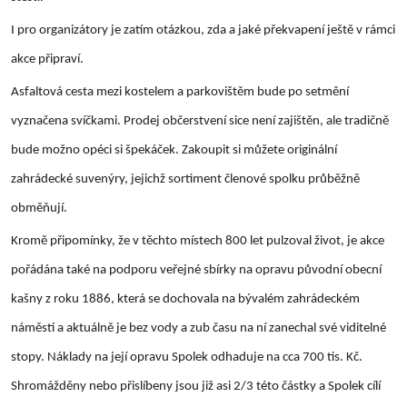
I pro organizátory je zatím otázkou, zda a jaké překvapení ještě v rámci
akce připraví.
Asfaltová cesta mezi kostelem a parkovištěm bude po setmění
vyznačena svíčkami. Prodej občerstvení sice není zajištěn, ale tradičně
bude možno opéci si špekáček. Zakoupit si můžete originální
zahrádecké suvenýry, jejichž sortiment členové spolku průběžně
obměňují.
Kromě připomínky, že v těchto místech 800 let pulzoval život, je akce
pořádána také na podporu veřejné sbírky na opravu původní obecní
kašny z roku 1886, která se dochovala na bývalém zahrádeckém
náměstí a aktuálně je bez vody a zub času na ní zanechal své viditelné
stopy. Náklady na její opravu Spolek odhaduje na cca 700 tis. Kč.
Shromážděny nebo přislíbeny jsou již asi 2/3 této částky a Spolek cílí