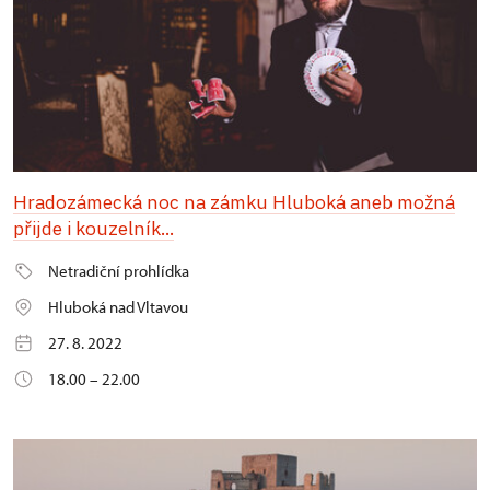
Hradozámecká noc na zámku Hluboká aneb možná
přijde i kouzelník...
Netradiční prohlídka
Hluboká nad Vltavou
27. 8. 2022
18.00 – 22.00