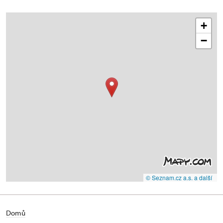
+
−
© Seznam.cz a.s. a další
Domů