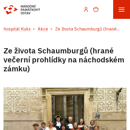
hospitál Kuks
Akce
Ze života Schaumburgů (hrané...
Ze života Schaumburgů (hrané
večerní prohlídky na náchodském
zámku)