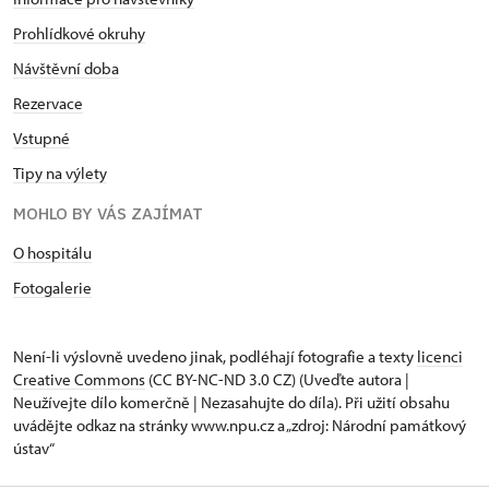
Prohlídkové okruhy
Návštěvní doba
Rezervace
Vstupné
Tipy na výlety
MOHLO BY VÁS ZAJÍMAT
O hospitálu
Fotogalerie
Není-li výslovně uvedeno jinak, podléhají fotografie a texty
licenci
Creative Commons
(CC BY-NC-ND 3.0 CZ) (Uveďte autora |
Neužívejte dílo komerčně | Nezasahujte do díla). Při užití obsahu
uvádějte odkaz na stránky www.npu.cz a „zdroj: Národní památkový
ústav“