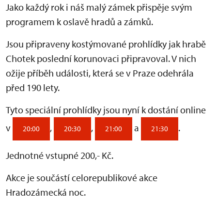
Jako každý rok i náš malý zámek přispěje svým
programem k oslavě hradů a zámků.
Jsou připraveny kostýmované prohlídky jak hrabě
Chotek poslední korunovaci připravoval. V nich
ožije příběh události, která se v Praze odehrála
před 190 lety.
Tyto speciální prohlídky jsou nyní k dostání online
v
,
,
a
.
20:00
20:30
21:00
21:30
Jednotné vstupné 200,- Kč.
Akce je součástí celorepublikové akce
Hradozámecká noc.