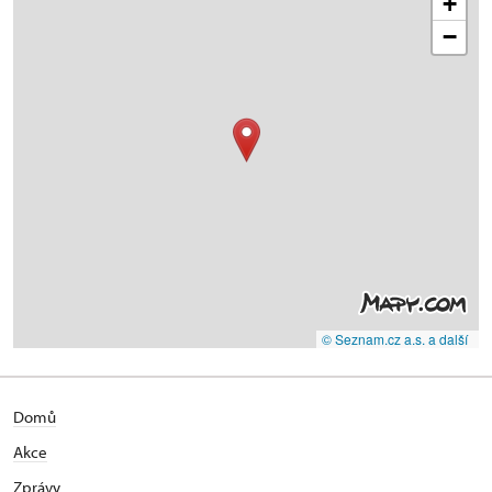
+
−
© Seznam.cz a.s. a další
Domů
Akce
Zprávy