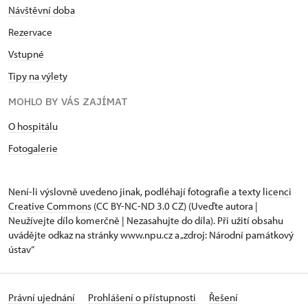
Návštěvní doba
Rezervace
Vstupné
Tipy na výlety
MOHLO BY VÁS ZAJÍMAT
O hospitálu
Fotogalerie
Není-li výslovně uvedeno jinak, podléhají fotografie a texty
licenci
Creative Commons
(CC BY-NC-ND 3.0 CZ) (Uveďte autora |
Neužívejte dílo komerčně | Nezasahujte do díla). Při užití obsahu
uvádějte odkaz na stránky www.npu.cz a „zdroj: Národní památkový
ústav“
Právní ujednání
Prohlášení o přístupnosti
Řešení