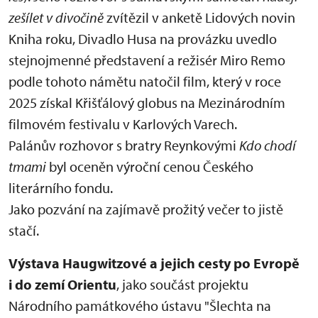
zešílet v divočině
zvítězil v anketě Lidových novin
Kniha roku, Divadlo Husa na provázku uvedlo
stejnojmenné představení a režisér Miro Remo
podle tohoto námětu natočil film, který v roce
2025 získal Křišťálový globus na Mezinárodním
filmovém festivalu v Karlových Varech.
Palánův rozhovor s bratry Reynkovými
Kdo chodí
tmami
byl oceněn výroční cenou Českého
literárního fondu.
Jako pozvání na zajímavě prožitý večer to jistě
stačí.
Výstava Haugwitzové a jejich cesty po Evropě
i do zemí Orientu
, jako součást projektu
Národního památkového ústavu "Šlechta na