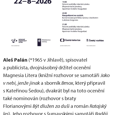
Aleš Palán
(*1965 v Jihlavě), spisovatel
a publicista, dvojnásobný držitel ocenění
Magnesia Litera (knižní rozhovor se samotáři
Jako
v nebi, jenže jinak
a sborník
Brnox
, který připravil
s Kateřinou Šedou), dvakrát byl na toto ocenění
také nominován (rozhovor s braty
Florianovými
Být dlužen za duši
a román
Ratajský
les
). Jeho rozhovor s šumavskými samotáři
Raději