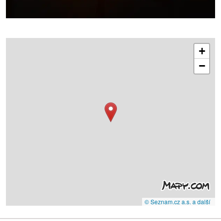
+
−
© Seznam.cz a.s. a další