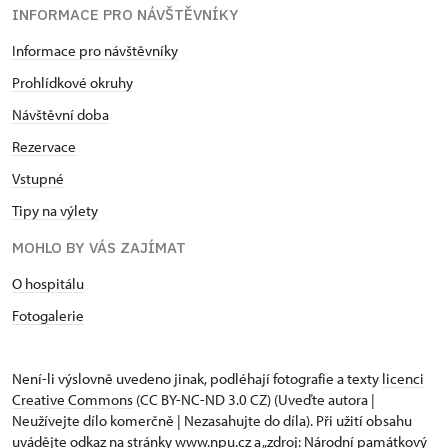
INFORMACE PRO NÁVŠTĚVNÍKY
Informace pro návštěvníky
Prohlídkové okruhy
Návštěvní doba
Rezervace
Vstupné
Tipy na výlety
MOHLO BY VÁS ZAJÍMAT
O hospitálu
Fotogalerie
Není-li výslovně uvedeno jinak, podléhají fotografie a texty
licenci
Creative Commons
(CC BY-NC-ND 3.0 CZ) (Uveďte autora |
Neužívejte dílo komerčně | Nezasahujte do díla). Při užití obsahu
uvádějte odkaz na stránky www.npu.cz a „zdroj: Národní památkový