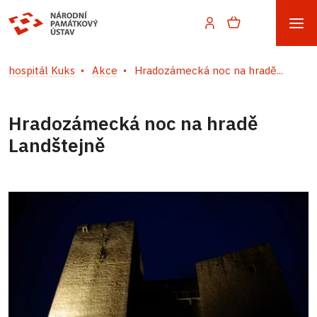
hospitál Kuks
Akce
Hradozámecká noc na hradě...
Hradozámecká noc na hradě
Landštejně